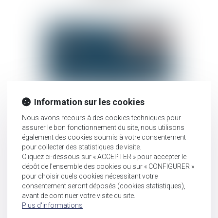
L'EN-DROIT
Citation n°20
Information sur les cookies
Nous avons recours à des cookies techniques pour
assurer le bon fonctionnement du site, nous utilisons
Cet article donne une définition du
également des cookies soumis à votre consentement
concubinage comme union de fait qui
pour collecter des statistiques de visite.
ne nécessite aucune autres
Cliquez ci-dessous sur « ACCEPTER » pour accepter le
conditions ni formalités, à...
dépôt de l'ensemble des cookies ou sur « CONFIGURER »
pour choisir quels cookies nécessitant votre
Lire la suite
consentement seront déposés (cookies statistiques),
avant de continuer votre visite du site.
Plus d'informations