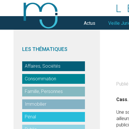
L
Actus
Veille Jur
LES THÉMATIQUES
Affaires, Sociétés
Consommation
Publié 
Famille, Personnes
Cass.
Immobilier
Une so
Pénal
ailleu
public