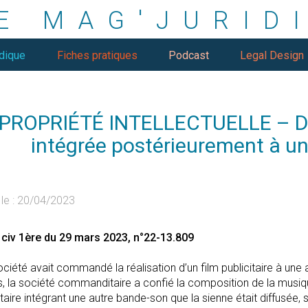
E MAG'JURID
idique
Fiches pratiques
Podcast
Legal Design
PROPRIÉTÉ INTELLECTUELLE – Dro
intégrée postérieurement à u
le :
20/04/2023
 civ 1ère du 29 mars 2023, n°22-13.809
ciété avait commandé la réalisation d’un film publicitaire à une au
rs, la société commanditaire a confié la composition de la musiq
itaire intégrant une autre bande-son que la sienne était diffusée