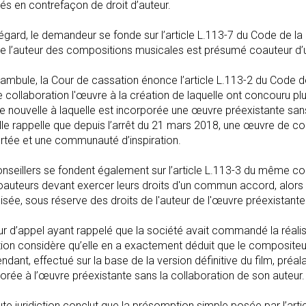
és en contrefaçon de droit d’auteur.
égard, le demandeur se fonde sur l’article L.113-7 du Code de la 
le l’auteur des compositions musicales est présumé coauteur d’
ambule, la Cour de cassation énonce l’article L.113-2 du Code de 
e collaboration l'œuvre à la création de laquelle ont concouru p
e nouvelle à laquelle est incorporée une œuvre préexistante sans 
 elle rappelle que depuis l’arrêt du 21 mars 2018, une œuvre de co
rtée et une communauté d’inspiration.
nseillers se fondent également sur l’article L.113-3 du même c
auteurs devant exercer leurs droits d'un commun accord, alors 
alisée, sous réserve des droits de l'auteur de l'œuvre préexistante
r d’appel ayant rappelé que la société avait commandé la réalisa
ction considère qu’elle en a exactement déduit que le compositeur 
ndant, effectué sur la base de la version définitive du film, préa
orée à l’œuvre préexistante sans la collaboration de son auteur.
te juridiction conclut que la présomption simple posée par l’arti