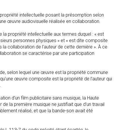
propriété intellectuelle posant la présomption selon
une œuvre audiovisuelle réalisée en collaboration.
la propriété intellectuelle aux termes duquel : « est
lusieurs personnes physiques » et « est dite composite
la collaboration de l'auteur de cette dernière ». À ce
llaboration se caractérise par une participation
ode, selon lequel une œuvre est la propriété commune
qu'une œuvre composite est la propriété de l'auteur qui
.
tion d’un film publicitaire sans musique, la Haute
de la première musique ne justifiait que d’un travail
lablement réalisé, et que la bande-son avait été
cle L.113-7 du code précité étant écartée, le