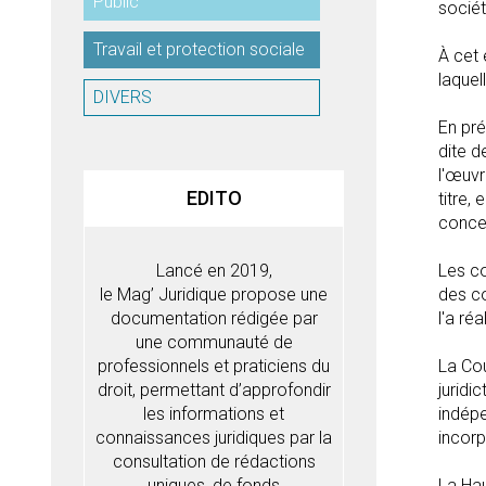
Public
sociét
Travail et protection sociale
À cet 
laquel
DIVERS
En pré
dite d
l'œuvr
EDITO
titre,
conce
Lancé en 2019,
Les co
le Mag’ Juridique propose une
des co
documentation rédigée par
l'a ré
une communauté de
professionnels et praticiens du
La Cou
droit, permettant d’approfondir
juridi
les informations et
indépe
connaissances juridiques par la
incorp
consultation de rédactions
uniques, de fonds
La Hau